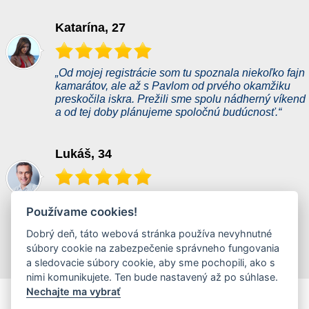
Katarína, 27
„Od mojej registrácie som tu spoznala niekoľko fajn
kamarátov, ale až s Pavlom od prvého okamžiku
preskočila iskra. Prežili sme spolu nádherný víkend
a od tej doby plánujeme spoločnú budúcnosť.“
Lukáš, 34
„Vďaka tejto zoznamke do mojho života vstúpila
Používame cookies!
žena, ktorá mala presne tie vlastnosti, ktoré som u
žien dlhodobo postradal. Pripadalo mi to
Dobrý deň, táto webová stránka používa nevyhnutné
neskutočné a ona mi každý deň dokazuje, že je
súbory cookie na zabezpečenie správneho fungovania
všetkým čo som si mohol priať.“
a sledovacie súbory cookie, aby sme pochopili, ako s
nimi komunikujete. Ten bude nastavený až po súhlase.
podarenyflirt.cz je najvätšia slovenská flirt zoznamka
Nechajte ma vybrať
obsahujúca profily uživatelov hľadajucích prevážne